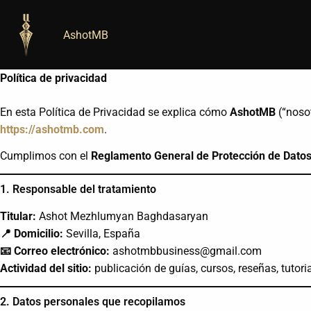
Skip
to
AshotMB
content
Política de privacidad
En esta Política de Privacidad se explica cómo
AshotMB
(“nosot
https://ashotmb.com
.
Cumplimos con el
Reglamento General de Protección de Dato
1. Responsable del tratamiento
Titular:
Ashot Mezhlumyan Baghdasaryan
📍 Domicilio:
Sevilla, España
📧 Correo electrónico:
ashotmbbusiness@gmail.com
Actividad del sitio:
publicación de guías, cursos, reseñas, tutor
2. Datos personales que recopilamos