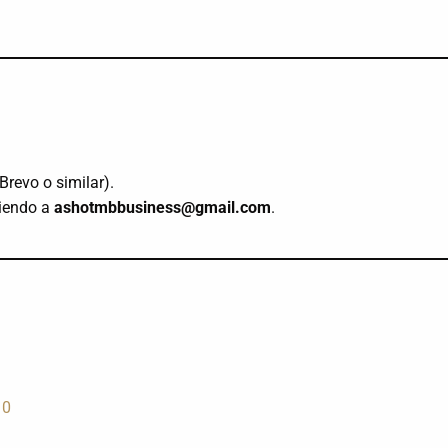
Brevo o similar).
biendo a
ashotmbbusiness@gmail.com
.
10